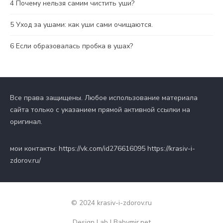
4
Почему нельзя самим чистить уши?
5
Уход за ушами: как уши сами очищаются.
6
Если образовалась пробка в ушах?
Все права защищены. Любое использование материала
сайта только с указанием прямой активной ссылки на
оригинал.
мои контакты: https://vk.com/id276616095 https://krasiv-i-
zdorov.ru/
© 2024 krasiv-i-zdorov.ru
Design Lab
|
Babymir.net