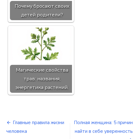
Почему бросают своих
детей родители?
Магические свойства
трав: названия,
энергетика растений.
Главные правила жизни
Полная женщина: 5 причин
Навигация
человека
найти в себе уверенность