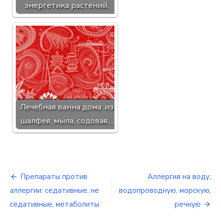
энергетика растений.
Лечебная ванна дома: из
шалфея, мыла, содовая,...
Препараты против
Аллергия на воду;
Навигация
аллергии: седативные, не
водопроводную, морскую,
по
седативные, метаболиты
речную