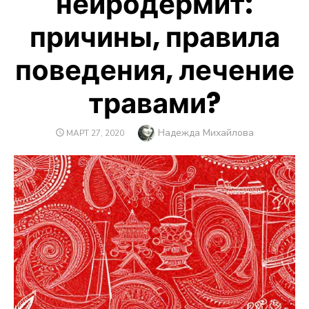
нейродермит:
причины, правила
поведения, лечение
травами?
Автор
Надежда Михайлова
ОПУБЛИКОВАНО
МАРТ 27, 2020