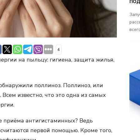
ПОД
Запу
расс
всего
4
ргии на пыльцу: гигиена, защита жилья,
 обнаружили поллиноз. Поллиноз, или
 Всем известно, что это одна из самых
ргии.
ме приёма антигистаминных? Ведь
считаются первой помощью. Кроме того,