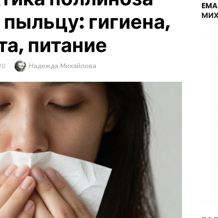
EMA
 пыльцу: гигиена,
МИХ
а, питание
Автор
Надежда Михайлова
ВАНО
20