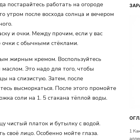
гда постарайтесь работать на огороде
ЗАР
то утром после восхода солнца и вечером
ного.
ку и очки. Между прочим, если у вас
е очки с обычными стёклами.
бым жирным кремом. Воспользуйтесь
маслом. Это надо для того, чтобы
ы на слизистую. Затем, после
тесь высморкаться. После этого промойте
ожка соли на 1. 5 стакана тёплой воды.
ОГЛ
цу чистый платок и бутылку с водой.
1
Как
ь своё лицо. Особенно мойте глаза.
алле