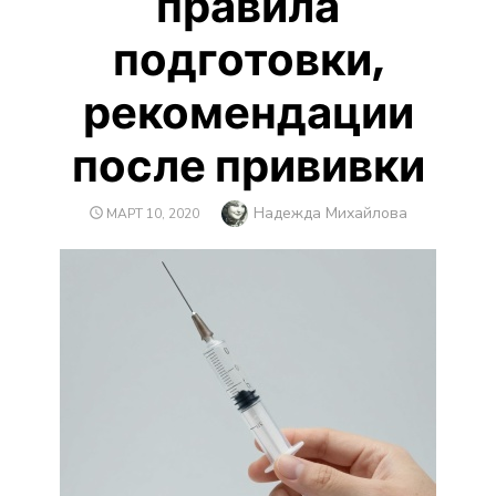
правила
подготовки,
рекомендации
после прививки
Автор
Надежда Михайлова
ОПУБЛИКОВАНО
МАРТ 10, 2020