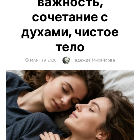
важность,
сочетание с
духами, чистое
тело
Автор
Надежда Михайлова
ОПУБЛИКОВАНО
МАРТ 19, 2020