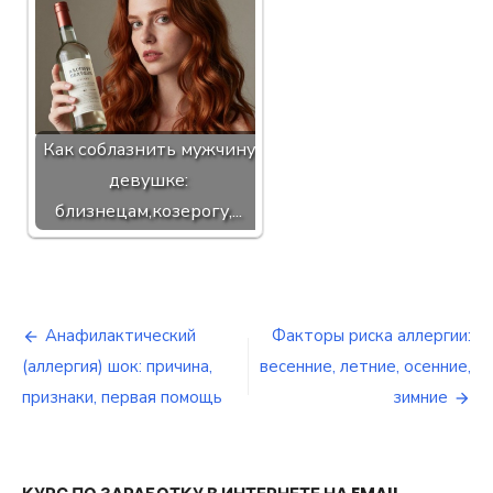
Как соблазнить мужчину
девушке:
близнецам,козерогу,...
Анафилактический
Факторы риска аллергии:
Навигация
(аллергия) шок: причина,
весенние, летние, осенние,
по
признаки, первая помощь
зимние
записям