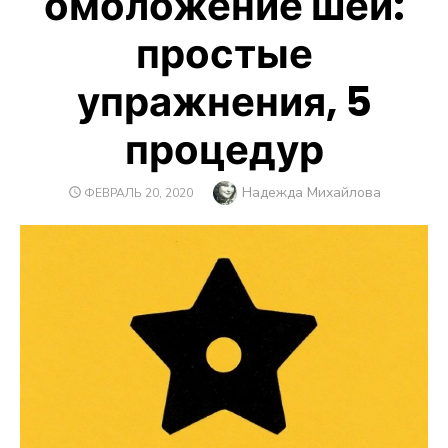
омоложение шеи:
простые
упражнения, 5
процедур
Автор
Надежда Михайлова
ОПУБЛИКОВАНО
ФЕВРАЛЬ 20, 2020