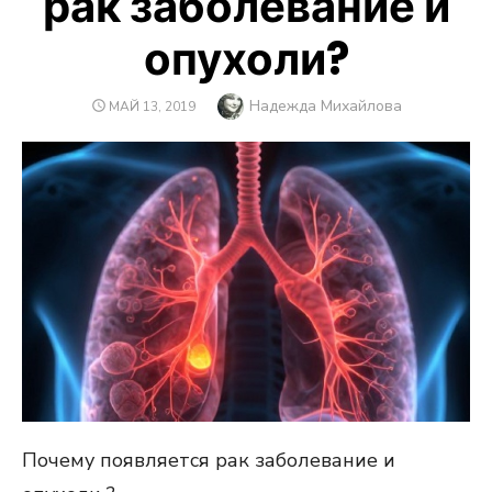
рак заболевание и
опухоли?
Автор
Надежда Михайлова
ОПУБЛИКОВАНО
МАЙ 13, 2019
Почему появляется рак заболевание и