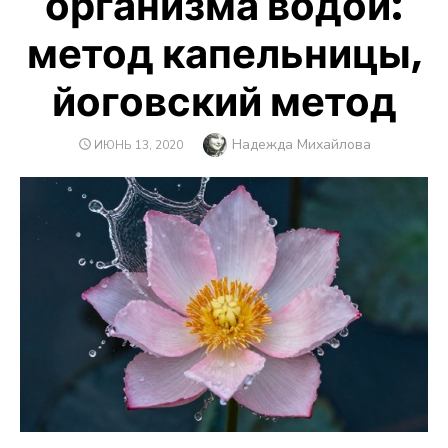
организма водой:
метод капельницы,
йоговский метод
Автор
Надежда Михайлова
ОПУБЛИКОВАНО
ИЮНЬ 13, 2020