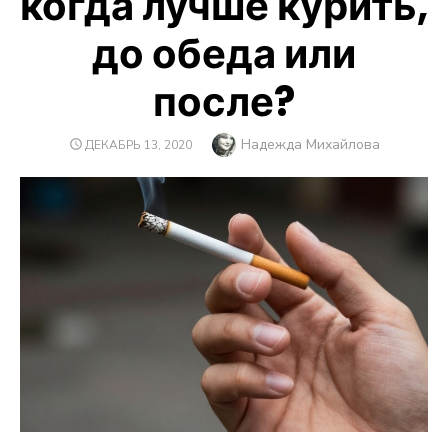
когда лучше курить,
до обеда или
после?
Автор
Надежда Михайлова
ОПУБЛИКОВАНО
ДЕКАБРЬ 13, 2020