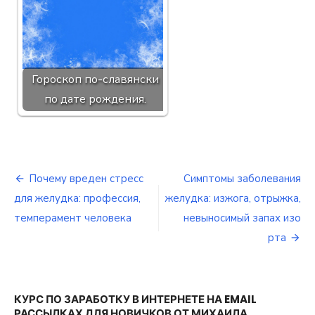
Гороскоп по-славянски
по дате рождения.
Почему вреден стресс
Симптомы заболевания
Навигация
для желудка: профессия,
желудка: изжога, отрыжка,
по
темперамент человека
невыносимый запах изо
рта
записям
КУРС ПО ЗАРАБОТКУ В ИНТЕРНЕТЕ НА EMAIL
РАССЫЛКАХ ДЛЯ НОВИЧКОВ ОТ МИХАИЛА