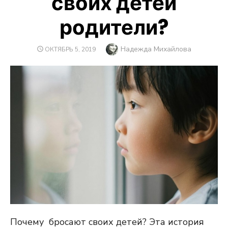
своих детей
родители?
Автор
Надежда Михайлова
ОПУБЛИКОВАНО
ОКТЯБРЬ 5, 2019
Почему бросают своих детей? Эта история