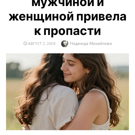
мужчиной и
женщиной привела
к пропасти
Автор
Надежда Михайлова
ОПУБЛИКОВАНО
АВГУСТ 2, 2019