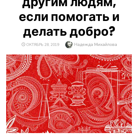
другим людям,
если помогать и
делать добро?
Автор
Надежда Михайлова
ОПУБЛИКОВАНО
ОКТЯБРЬ 28, 2019