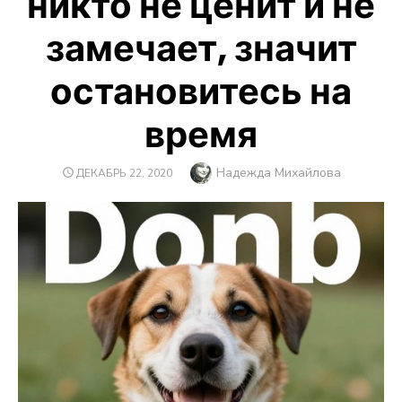
никто не ценит и не
замечает, значит
остановитесь на
время
Автор
Надежда Михайлова
ОПУБЛИКОВАНО
ДЕКАБРЬ 22, 2020