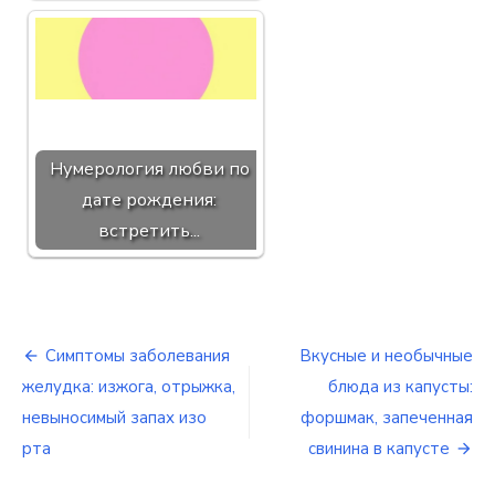
Нумерология любви по
дате рождения:
встретить...
Симптомы заболевания
Вкусные и необычные
Навигация
желудка: изжога, отрыжка,
блюда из капусты:
по
невыносимый запах изо
форшмак, запеченная
рта
свинина в капусте
записям