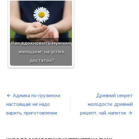
Как вдохновить мужчину
женщине: на успех,
достаток?
Аджика по-грузински
Древний секрет
Навигация
настоящая: не надо
молодости: древний
по
варить, приготовление
рецепт, чай, напиток
записям