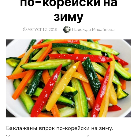
по-корейски на
зиму
Автор
Надежда Михайлова
ОПУБЛИКОВАНО
АВГУСТ 12, 2019
Баклажаны впрок по-корейски на зиму.