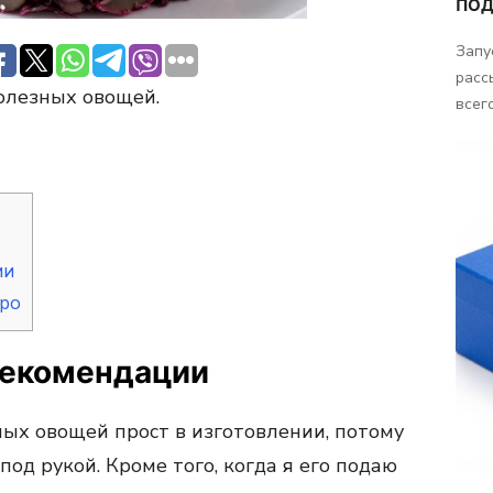
ПОД
Запу
расс
олезных овощей.
всего
ии
тро
рекомендации
ных овощей прост в изготовлении, потому
под рукой. Кроме того, когда я его подаю