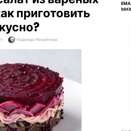
EMA
ак приготовить
МИХ
кусно?
Автор
Надежда Михайлова
ВАНО
19