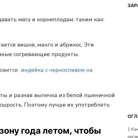
ЗАР
авать мясу и корнеплодам, таким как:
ается вишня, манго и абрикос. Эти
зные согревающие продукты.
товится
индейка с черносливом на
кты и разная выпечка из белой пшеничной
, сырость. Поэтому лучше их употреблять
ОГЛ
езону года летом, чтобы
1
Как
орга