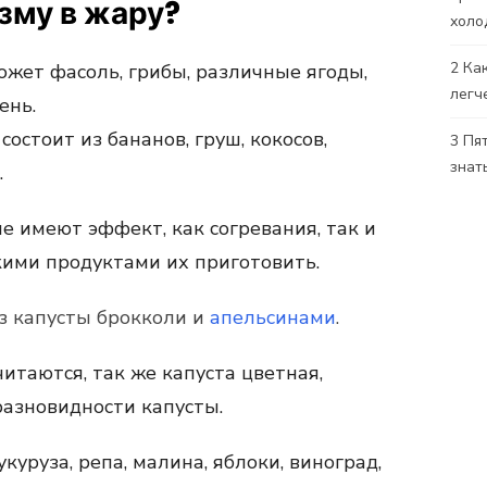
зму в жару?
холо
2
Как
жет фасоль, грибы, различные ягоды,
легч
ень.
остоит из бананов, груш, кокосов,
3
Пят
знат
.
е имеют эффект, как согревания, так и
кими продуктами их приготовить.
з капусты брокколи и
апельсинами
.
таются, так же капуста цветная,
 разновидности капусты.
укуруза, репа, малина, яблоки, виноград,