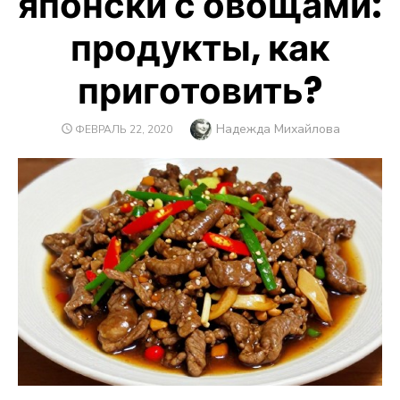
японски с овощами:
продукты, как
приготовить?
Автор
Надежда Михайлова
ОПУБЛИКОВАНО
ФЕВРАЛЬ 22, 2020