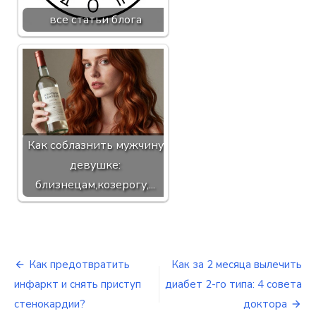
все статьи блога
Как соблазнить мужчину
девушке:
близнецам,козерогу,...
Как предотвратить
Как за 2 месяца вылечить
Навигация
инфаркт и снять приступ
диабет 2-го типа: 4 совета
по
стенокардии?
доктора