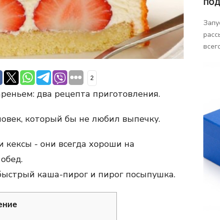
ПОД
Запу
расс
всего
2
ареньем: два рецепта приготовления.
ловек, который бы не любил выпечку.
 кексы - они всегда хороши на
обед.
быстрый каша-пирог и пирог посыпушка.
ение