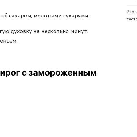
2
Гот
 её сахаром, молотыми сухарями.
тест
тую духовку на несколько минут.
реньем.
пирог с замороженным