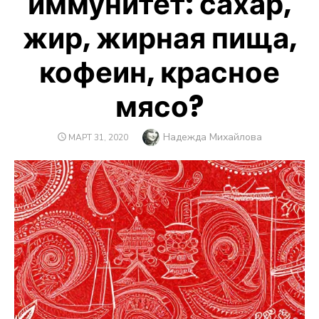
иммунитет: сахар,
жир, жирная пища,
кофеин, красное
мясо?
Автор
Надежда Михайлова
ОПУБЛИКОВАНО
МАРТ 31, 2020