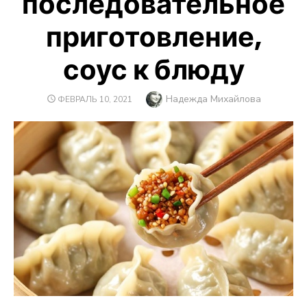
последовательное
приготовление,
соус к блюду
Автор
Надежда Михайлова
ОПУБЛИКОВАНО
ФЕВРАЛЬ 10, 2021